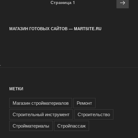
Навигация
Сле
Страница
1
по
стра
записям
МАГАЗИН ГОТОВЫХ САЙТОВ — MARTSITE.RU
.
МЕТКИ
Магазин стройматериалов
Ремонт
Строительный инструмент
Строительство
Стройматериалы
Стройпассаж