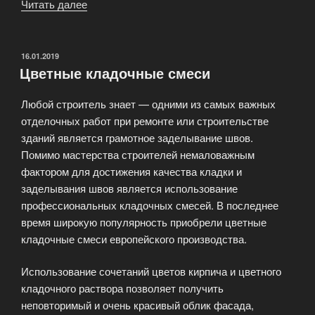
Читать далее
«Отделочный
камень
—
для
ОПУБЛИКОВАНО
16.01.2019
Цветные кладочные смеси
оформления
интерьеров»
Любой строитель знает — одними из самых важных
отделочных работ при ремонте или строительстве
зданий является грамотное заделывание швов.
Помимо мастерства строителей немаловажным
фактором для достижения качества кладки и
заделывания швов является использование
профессиональных кладочных смесей. В последнее
время широкую популярность приобрели цветные
кладочные смеси европейского производства.
Использование сочетаний цветов кирпича и цветного
кладочного раствора позволяет получить
неповторимый и очень красивый облик фасада,