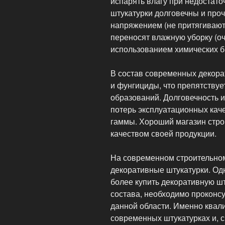
испарять влагу при недостат
штукатурки долговечны и проч
напряжением (не притягивают 
переносят влажную уборку (о
использованием химических 
В состав современных декора
и фунгициды, что препятству
образований. Долговечность и
потерь эксплуатационных кач
гаммы. Хороший магазин стро
качеством своей продукции.
На современном строительно
декоративные штукатурки. Одн
более купить декоративную шт
состава, необходимо проконс
данной области. Именно квал
современных штукатурках и,