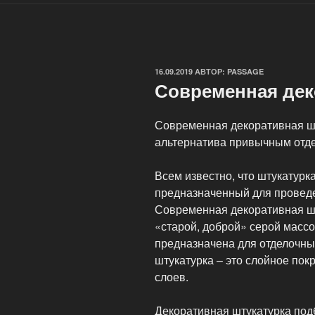
ОПУБЛИКОВАНО
16.09.2019
АВТОР:
PASSAGE
Современная дек
Современная декоративная шт
альтернатива привычным отд
Всем известно, что штукатурка
предназначенный для проведе
Современная декоративная шт
«старой, доброй» серой массой
предназначена для отделочны
штукатурка – это слойное пок
слоев.
Декоративная штукатурка подб