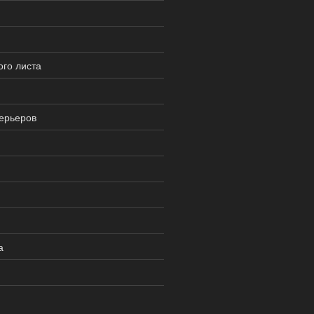
го листа
ерьеров
а