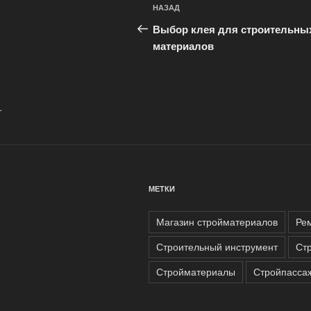
Навигация
Предыдущая
НАЗАД
по
запись:
Выбор клея для строительны
записям
материалов
.
МЕТКИ
Магазин стройматериалов
Ре
Строительный инструмент
Ст
Стройматериалы
Стройпасса