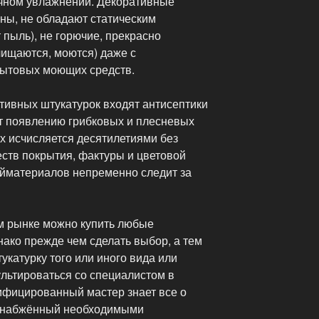
очном увлажнении. Декоративные
ны, не обладают статическим
пыль), не горючие, прекрасно
чищаются, моются) даже с
бытовых моющих средств.
тивных штукатурок входят антисептики
ет появлению грибковых и плесневых
х исчисляется десятилетиями без
еств покрытия, фактуры и цветовой
йматериалов непременно следит за
м рынке можно купить любые
ако прежде чем сделать выбор, а тем
укатурку того или иного вида или
ультироваться со специалистом в
ифицированный мастер знает все о
 снабжённый необходимыми