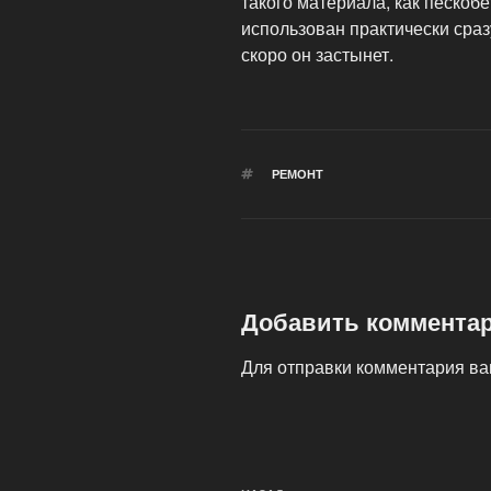
такого материала, как пескоб
использован практически сраз
скоро он застынет.
МЕТКИ
РЕМОНТ
Добавить коммента
Для отправки комментария в
Навигация