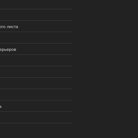
го листа
ерьеров
а