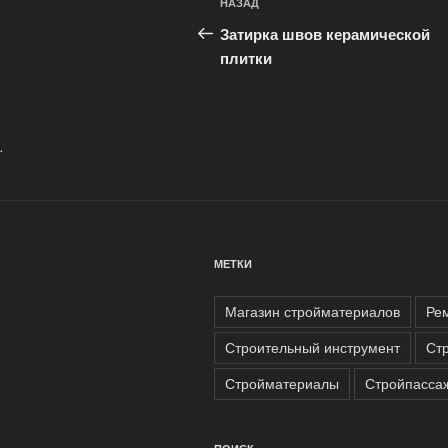
Предыдущая
НАЗАД
по
запись:
Затирка швов керамической
записям
плитки
.
МЕТКИ
Магазин стройматериалов
Ре
Строительный инструмент
Ст
Стройматериалы
Стройпасса